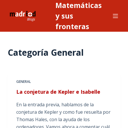
Matemáticas
S
a
y sus
l
fronteras
t
a
r
Categoría
General
a
l
c
o
n
GENERAL
t
La conjetura de Kepler e Isabelle
e
n
En la entrada previa, hablamos de la
i
conjetura de Kepler y como fue resuelta por
d
Thomas Hales, con la ayuda de los
o
ordenadores. Vamos ahora a comentar cuál