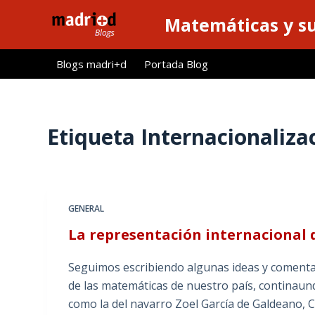
S
Matemáticas y su
a
l
Blogs madri+d
Portada Blog
t
a
r
a
Etiqueta
Internacionaliza
l
c
o
n
GENERAL
t
La representación internacional 
e
n
Seguimos escribiendo algunas ideas y comentar
i
de las matemáticas de nuestro país, continaun
d
como la del navarro Zoel García de Galdeano, 
o