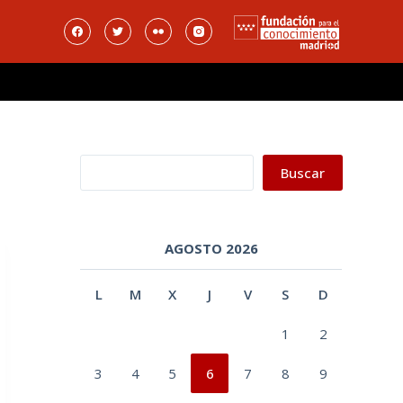
Buscar
Buscar
AGOSTO 2026
L
M
X
J
V
S
D
1
2
3
4
5
6
7
8
9