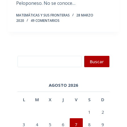
Peloponeso. No se conoce…
MATEMÁTICAS Y SUS FRONTERAS
28 MARZO
2020
49 COMENTARIOS
Buscar
Buscar
AGOSTO 2026
L
M
X
J
V
S
D
1
2
3
4
5
6
7
8
9