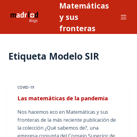
Matemáticas
S
a
y sus
l
fronteras
t
a
r
Etiqueta
Modelo SIR
a
l
c
o
n
COVID-19
t
Las matemáticas de la pandemia
e
n
Nos hacemos eco en Matemáticas y sus
i
fronteras de la más reciente publicación de
d
la colección ¿Qué sabemos de?, una
o
empresa conjunta del Consejo Superior de