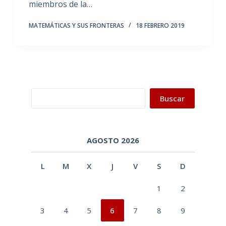
miembros de la…
MATEMÁTICAS Y SUS FRONTERAS
18 FEBRERO 2019
Buscar
Buscar
AGOSTO 2026
L
M
X
J
V
S
D
1
2
3
4
5
6
7
8
9