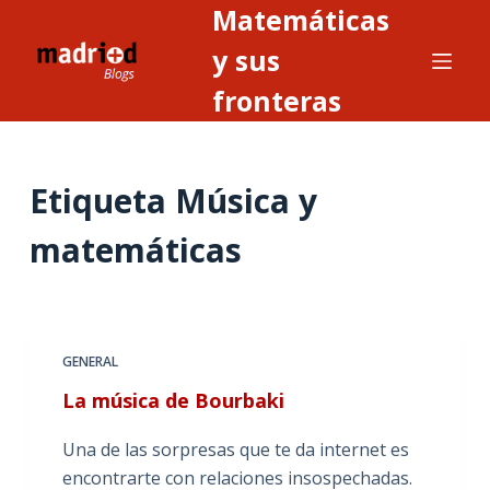
Matemáticas
S
a
y sus
l
fronteras
t
a
r
Etiqueta
Música y
a
l
matemáticas
c
o
n
t
GENERAL
e
n
La música de Bourbaki
i
Una de las sorpresas que te da internet es
d
encontrarte con relaciones insospechadas.
o