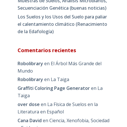
Muestras de Suelos, Análisis Microbianos,
Secuenciación Genética (buenas noticias)
Los Suelos y los Usos del Suelo para paliar
el calentamiento climático (Renacimiento
de la Edafología)
Comentarios recientes
Robolibrary
en
El Árbol Más Grande del
Mundo
Robolibrary
en
La Taiga
Graffiti Coloring Page Generator
en
La
Taiga
over dose
en
La Física de Suelos en la
Literatura en Español
Cana David
en
Ciencia, Xenofobia, Sociedad