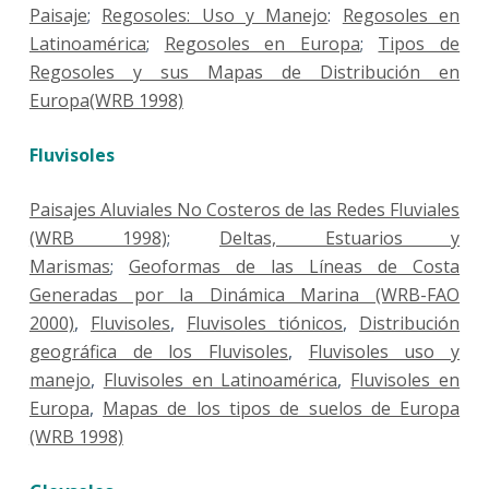
Paisaje
;
Regosoles: Uso y Manejo
:
Regosoles en
Latinoamérica
;
Regosoles en Europa
;
Tipos de
Regosoles y sus Mapas de Distribución en
Europa(WRB 1998)
Fluvisoles
Paisajes Aluviales No Costeros de las Redes Fluviales
(WRB 1998)
;
Deltas, Estuarios y
Marismas
;
Geoformas de las Líneas de Costa
Generadas por la Dinámica Marina (WRB-FAO
2000)
,
Fluvisoles
,
Fluvisoles tiónicos
,
Distribución
geográfica de los Fluvisoles
,
Fluvisoles uso y
manejo
,
Fluvisoles en Latinoamérica
,
Fluvisoles en
Europa
,
Mapas de los tipos de suelos de Europa
(WRB 1998)