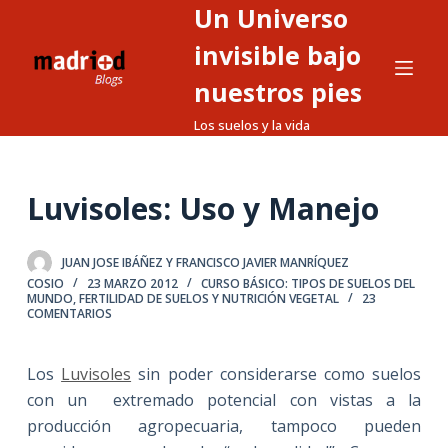
Un Universo
S
a
invisible bajo
l
nuestros pies
t
Los suelos y la vida
a
r
a
Luvisoles: Uso y Manejo
l
c
o
JUAN JOSE IBÁÑEZ Y FRANCISCO JAVIER MANRÍQUEZ
n
COSIO
23 MARZO 2012
CURSO BÁSICO: TIPOS DE SUELOS DEL
MUNDO
,
FERTILIDAD DE SUELOS Y NUTRICIÓN VEGETAL
23
t
COMENTARIOS
e
n
Los
Luvisoles
sin poder considerarse como suelos
i
con un extremado potencial con vistas a la
d
producción agropecuaria, tampoco pueden
o