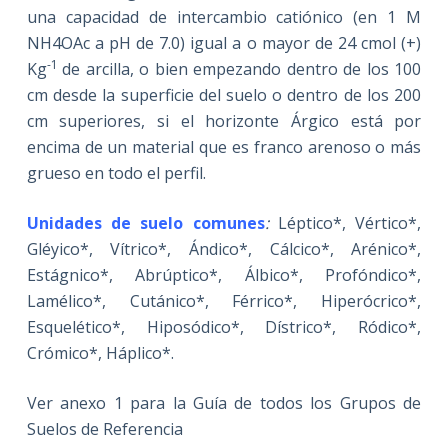
una capacidad de intercambio catiónico (en 1 M
NH4OAc a pH de 7.0) igual a o mayor de 24 cmol (+)
-1
Kg
de arcilla, o bien empezando dentro de los 100
cm desde la superficie del suelo o dentro de los 200
cm superiores, si el horizonte Árgico está por
encima de un material que es franco arenoso o más
grueso en todo el perfil.
Unidades de suelo comunes
:
Léptico*, Vértico*,
Gléyico*, Vítrico*, Ándico*, Cálcico*, Arénico*,
Estágnico*, Abrúptico*, Álbico*, Profóndico*,
Lamélico*, Cutánico*, Férrico*, Hiperócrico*,
Esquelético*, Hiposódico*, Dístrico*, Ródico*,
Crómico*, Háplico*.
Ver anexo 1 para la Guía de todos los Grupos de
Suelos de Referencia