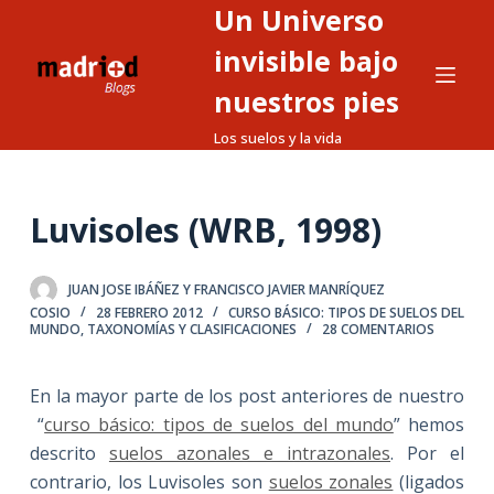
Un Universo
S
a
invisible bajo
l
nuestros pies
t
Los suelos y la vida
a
r
a
Luvisoles (WRB, 1998)
l
c
o
JUAN JOSE IBÁÑEZ Y FRANCISCO JAVIER MANRÍQUEZ
n
COSIO
28 FEBRERO 2012
CURSO BÁSICO: TIPOS DE SUELOS DEL
MUNDO
,
TAXONOMÍAS Y CLASIFICACIONES
28 COMENTARIOS
t
e
En la mayor parte de los post anteriores de nuestro
n
“
curso básico: tipos de suelos del mundo
” hemos
i
descrito
suelos azonales e intrazonales
. Por el
d
contrario, los Luvisoles son
suelos zonales
(ligados
o