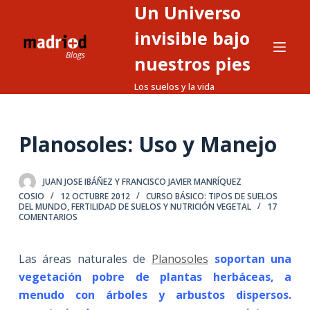
Un Universo
S
a
invisible bajo
l
nuestros pies
t
Los suelos y la vida
a
r
a
Planosoles: Uso y Manejo
l
c
o
JUAN JOSE IBÁÑEZ Y FRANCISCO JAVIER MANRÍQUEZ
n
COSIO
12 OCTUBRE 2012
CURSO BÁSICO: TIPOS DE SUELOS
DEL MUNDO
,
FERTILIDAD DE SUELOS Y NUTRICIÓN VEGETAL
17
t
COMENTARIOS
e
n
Las áreas naturales de
Planosoles
soportan una
i
vegetación pobre de plantas herbáceas, a
d
menudo con árboles y arbustos dispersos.
o