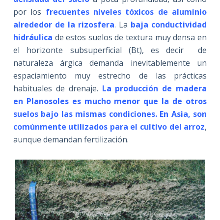
por los
frecuentes niveles tóxicos de aluminio
alrededor de la rizosfera
. La
baja conductividad
hidráulica
de estos suelos de textura muy densa en
el horizonte subsuperficial (Bt), es decir de
naturaleza árgica demanda inevitablemente un
espaciamiento muy estrecho de las prácticas
habituales de drenaje.
La producción de madera
en Planosoles es mucho menor
que la de otros
suelos bajo las mismas condiciones. En Asia, son
comúnmente utilizados para el cultivo del arroz
,
aunque demandan fertilización.