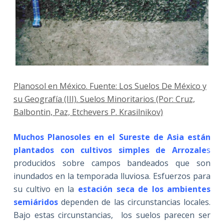
Planosol en México. Fuente: Los Suelos De México y
su Geografía (III). Suelos Minoritarios (Por: Cruz,
Balbontin, Paz, Etchevers P. Krasilnikov)
Muchos Planosoles en el Sureste de Asia están
plantados con cultivos simples de Arrozale
s
producidos sobre campos bandeados que son
inundados en la temporada lluviosa. Esfuerzos para
su cultivo en la
estación seca de los ambientes
semiáridos
dependen de las circunstancias locales.
Bajo estas circunstancias, los suelos parecen ser