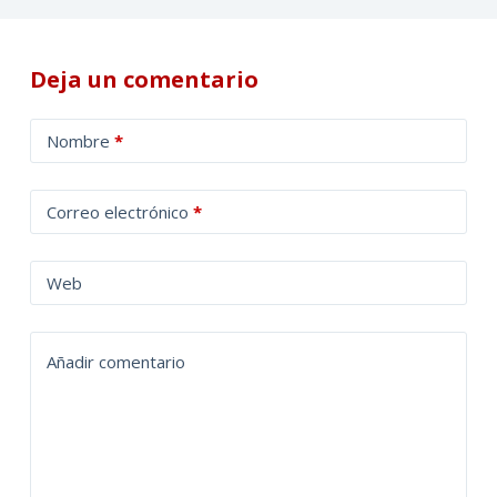
Deja un comentario
A
Nombre
*
l
t
Correo electrónico
*
e
r
n
Web
a
t
Añadir comentario
i
v
e
: