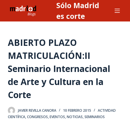
Sólo Madrid
S
a
es corte
l
t
a
ABIERTO PLAZO
r
a
MATRICULACIÓN:II
l
Seminario Internacional
c
o
de Arte y Cultura en la
n
t
Corte
e
n
JAVIER REVILLA CANORA
10 FEBRERO 2015
ACTIVIDAD
i
CIENTÍFICA
,
CONGRESOS
,
EVENTOS
,
NOTICIAS
,
SEMINARIOS
d
o