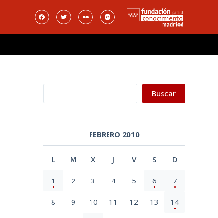
Buscar
Buscar
FEBRERO 2010
L
M
X
J
V
S
D
1
2
3
4
5
6
7
8
9
10
11
12
13
14