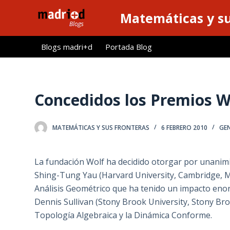
S
Matemáticas y su
a
l
Blogs madri+d
Portada Blog
t
a
r
a
Concedidos los Premios W
l
c
MATEMÁTICAS Y SUS FRONTERAS
6 FEBRERO 2010
GE
o
n
t
La fundación Wolf ha decidido otorgar por unanim
e
Shing-Tung Yau (Harvard University, Cambridge, M
n
Análisis Geométrico que ha tenido un impacto enorm
i
Dennis Sullivan (Stony Brook University, Stony Br
d
Topología Algebraica y la Dinámica Conforme.
o