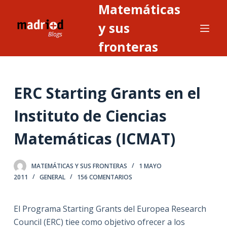
Matemáticas
S
a
y sus
l
fronteras
t
a
r
ERC Starting Grants en el
a
l
Instituto de Ciencias
c
o
Matemáticas (ICMAT)
n
t
MATEMÁTICAS Y SUS FRONTERAS
1 MAYO
e
2011
GENERAL
156 COMENTARIOS
n
i
El Programa Starting Grants del Europea Research
d
Council (ERC) tiee como objetivo ofrecer a los
o