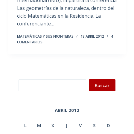
Internacional (IMU), impartirá la conferencia
Las geometrías de la naturaleza, dentro del
ciclo Matemáticas en la Residencia. La
conferenciante…
MATEMÁTICAS Y SUS FRONTERAS
18 ABRIL 2012
4
COMENTARIOS
Buscar
Buscar
ABRIL 2012
L
M
X
J
V
S
D