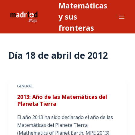
Matemáticas
S
a
y sus
l
fronteras
t
a
r
Día
18 de abril de 2012
a
l
c
o
n
GENERAL
t
2013: Año de las Matemáticas del
e
Planeta Tierra
n
i
El año 2013 ha sido declarado el año de las
d
Matemáticas del Planeta Tierra
o
(Mathematics of Planet Earth, MPE 2013),