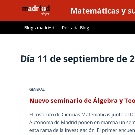
S
Matemáticas y su
a
l
Blogs madri+d
Portada Blog
t
a
r
a
Día
11 de septiembre de 
l
c
o
n
GENERAL
t
Nuevo seminario de Álgebra y Te
e
n
El Instituto de Ciencias Matemáticas junto al
i
Autónoma de Madrid ponen en marcha un semina
d
esta rama de la investigación. El primer encuen
o