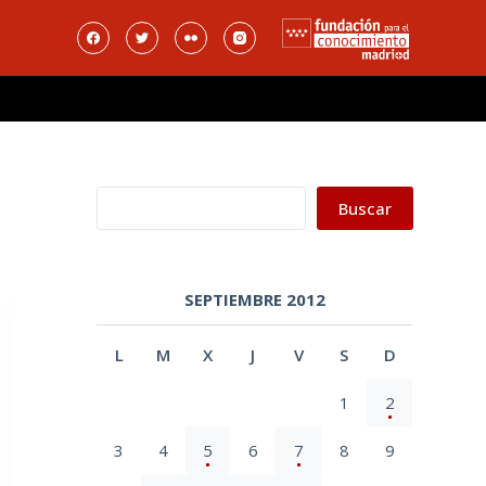
Buscar
Buscar
SEPTIEMBRE 2012
L
M
X
J
V
S
D
1
2
3
4
5
6
7
8
9