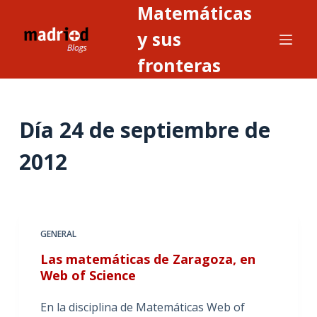
Matemáticas
S
a
y sus
l
fronteras
t
a
r
Día
24 de septiembre de
a
l
2012
c
o
n
t
GENERAL
e
n
Las matemáticas de Zaragoza, en
i
Web of Science
d
En la disciplina de Matemáticas Web of
o