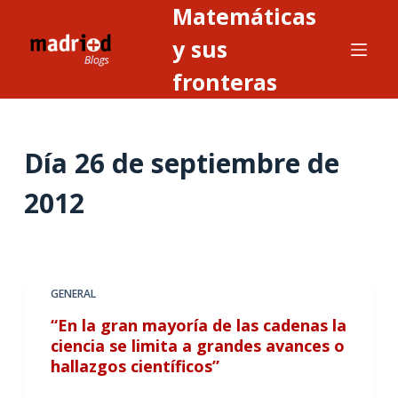
Matemáticas
S
a
y sus
l
fronteras
t
a
r
Día
26 de septiembre de
a
l
2012
c
o
n
t
GENERAL
e
n
“En la gran mayoría de las cadenas la
i
ciencia se limita a grandes avances o
hallazgos científicos”
d
o