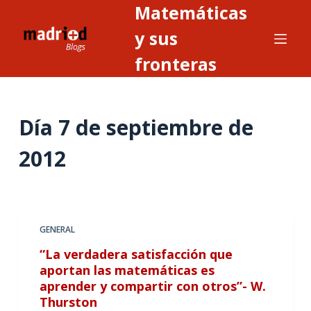
Matemáticas
S
a
y sus
l
fronteras
t
a
r
Día
7 de septiembre de
a
l
2012
c
o
n
t
GENERAL
e
n
“La verdadera satisfacción que
i
aportan las matemáticas es
aprender y compartir con otros”- W.
d
Thurston
o