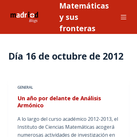
Matemáticas
S
a
y sus
l
fronteras
t
a
r
Día
16 de octubre de 2012
a
l
c
o
n
GENERAL
t
Un año por delante de Análisis
e
Armónico
n
i
A lo largo del curso académico 2012-2013, el
d
Instituto de Ciencias Matemáticas acogerá
o
numerosas actividades de investigación en