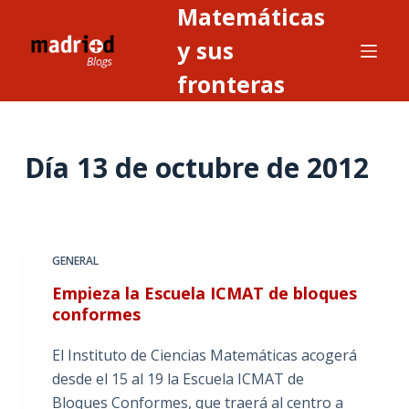
Matemáticas
S
a
y sus
l
fronteras
t
a
r
Día
13 de octubre de 2012
a
l
c
o
n
GENERAL
t
Empieza la Escuela ICMAT de bloques
e
conformes
n
i
El Instituto de Ciencias Matemáticas acogerá
d
desde el 15 al 19 la Escuela ICMAT de
o
Bloques Conformes, que traerá al centro a