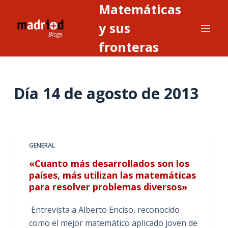
Matemáticas
S
a
y sus
l
fronteras
t
a
r
Día
14 de agosto de 2013
a
l
c
o
n
GENERAL
t
«Cuanto más desarrollados son los
e
países, más utilizan las matemáticas
n
para resolver problemas diversos»
i
Entrevista a Alberto Enciso, reconocido
d
como el mejor matemático aplicado joven de
o