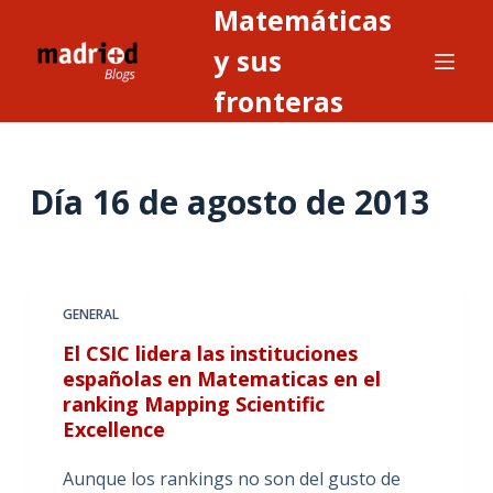
Matemáticas
S
a
y sus
l
fronteras
t
a
r
Día
16 de agosto de 2013
a
l
c
o
n
GENERAL
t
El CSIC lidera las instituciones
e
españolas en Matematicas en el
n
ranking Mapping Scientific
i
Excellence
d
Aunque los rankings no son del gusto de
o