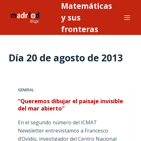
Matemáticas
S
a
y sus
l
fronteras
t
a
r
Día
20 de agosto de 2013
a
l
c
o
n
GENERAL
t
“Queremos dibujar el paisaje invisible
e
del mar abierto”
n
i
En el segundo número del ICMAT
d
Newsletter entrevistamos a Francesco
o
d’Ovidio, investigador del Centro Nacional