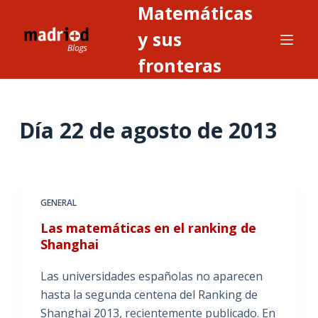
Matemáticas
S
a
y sus
l
fronteras
t
a
r
Día
22 de agosto de 2013
a
l
c
o
n
GENERAL
t
Las matemáticas en el ranking de
e
Shanghai
n
i
Las universidades españolas no aparecen
d
hasta la segunda centena del Ranking de
o
Shanghai 2013, recientemente publicado. En