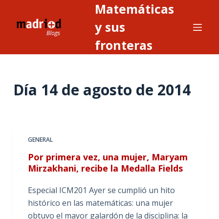
Matemáticas
S
a
y sus
l
fronteras
t
a
r
Día
14 de agosto de 2014
a
l
c
o
n
GENERAL
t
Por primera vez, una mujer, Maryam
e
Mirzakhani, recibe la Medalla Fields
n
i
Especial ICM201 Ayer se cumplió un hito
d
histórico en las matemáticas: una mujer
o
obtuvo el mayor galardón de la disciplina: la