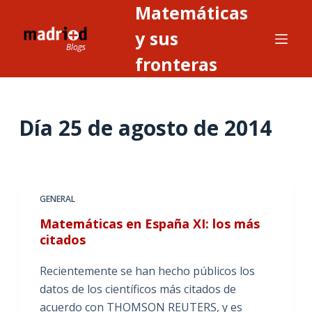
Matemáticas
S
a
y sus
l
fronteras
t
a
r
Día
25 de agosto de 2014
a
l
c
o
n
GENERAL
t
Matemáticas en España XI: los más
e
citados
n
i
Recientemente se han hecho públicos los
d
datos de los científicos más citados de
o
acuerdo con THOMSON REUTERS, y es