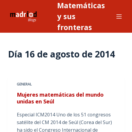
Matemáticas
S
a
y sus
l
fronteras
t
a
r
Día
16 de agosto de 2014
a
l
c
o
n
GENERAL
t
Mujeres matemáticas del mundo
e
unidas en Seúl
n
i
Especial ICM2014 Uno de los 51 congresos
d
satélite del CM 2014 de Seúl (Corea del Sur)
o
ha sido el Congreso Internacional de