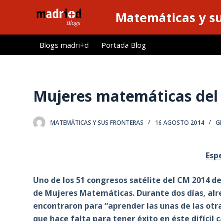
S
Matemáticas y su
a
l
Blogs madri+d
Portada Blog
t
a
r
a
Mujeres matemáticas del
l
c
MATEMÁTICAS Y SUS FRONTERAS
16 AGOSTO 2014
G
o
n
t
Esp
e
n
Uno de los 51 congresos satélite del CM 2014 de
i
de Mujeres Matemáticas. Durante dos días, alr
d
encontraron para “aprender las unas de las otr
o
que hace falta para tener éxito en éste difícil