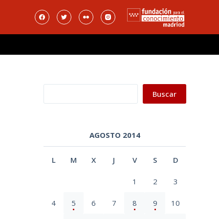
Buscar
Buscar
AGOSTO 2014
L
M
X
J
V
S
D
1
2
3
4
5
6
7
8
9
10