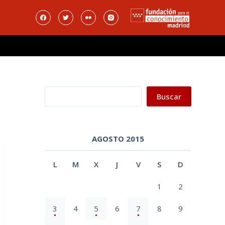
Buscar
Buscar
AGOSTO 2015
L
M
X
J
V
S
D
1
2
3
4
5
6
7
8
9