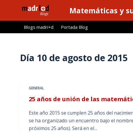
S
Matemáticas y su
a
l
Blogs madri+d
Portada Blog
t
a
r
a
Día
10 de agosto de 2015
l
c
o
n
GENERAL
t
25 años de unión de las matemáti
e
n
Este año 2015 se cumplen 25 años del nacimien
i
se ha organizado un encuentro bajo el nombre 
d
próximos 25 años). Será en el…
o