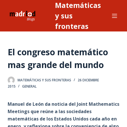
Matemáticas
S
a
y sus
l
fronteras
t
a
r
El congreso matemático
a
l
mas grande del mundo
c
o
n
MATEMÁTICAS Y SUS FRONTERAS
26 DICIEMBRE
2015
GENERAL
t
e
n
Manuel de León da noticia del Joint Mathematics
i
Meetings que reúne a las sociedades
d
matemáticas de los Estados Unidos cada año en
o
enero, y reflexiona sobre la conveniencia de algo