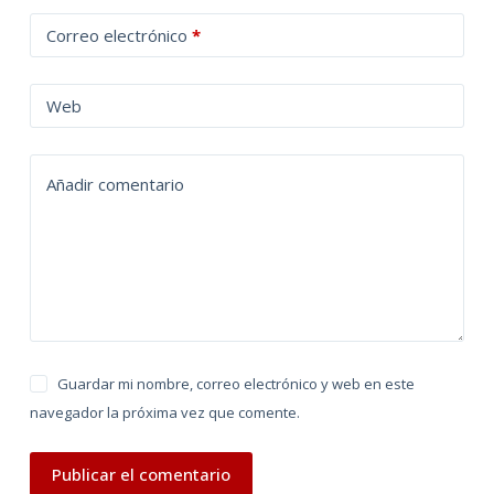
t
Correo electrónico
*
e
r
n
Web
a
t
Añadir comentario
i
v
e
:
Guardar mi nombre, correo electrónico y web en este
navegador la próxima vez que comente.
Publicar el comentario