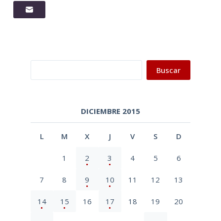
Buscar
Buscar
DICIEMBRE 2015
L
M
X
J
V
S
D
1
2
3
4
5
6
7
8
9
10
11
12
13
14
15
16
17
18
19
20