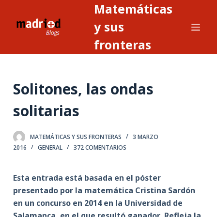
Matemáticas
S
a
y sus
l
fronteras
t
a
r
Solitones, las ondas
a
l
solitarias
c
o
n
MATEMÁTICAS Y SUS FRONTERAS
3 MARZO
2016
GENERAL
372 COMENTARIOS
t
e
n
Esta entrada está basada en el póster
i
presentado por la matemática Cristina Sardón
d
en un concurso en 2014 en la Universidad de
o
Salamanca, en el que resultó ganador. Refleja la