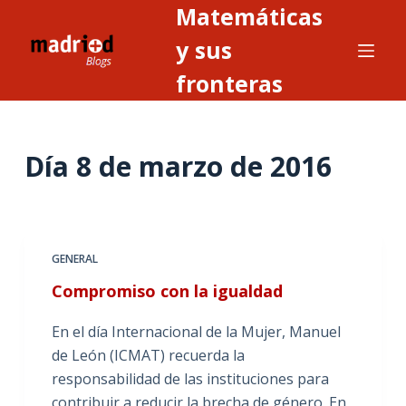
Matemáticas
S
a
y sus
l
fronteras
t
a
r
Día
8 de marzo de 2016
a
l
c
o
n
GENERAL
t
Compromiso con la igualdad
e
n
En el día Internacional de la Mujer, Manuel
i
de León (ICMAT) recuerda la
d
responsabilidad de las instituciones para
o
contribuir a reducir la brecha de género. En