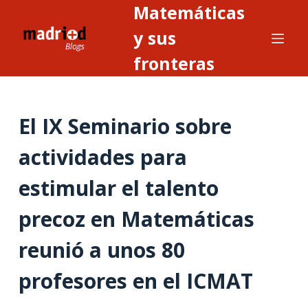
Matemáticas
S
a
y sus
l
fronteras
t
a
r
El IX Seminario sobre
a
l
actividades para
c
o
estimular el talento
n
t
precoz en Matemáticas
e
reunió a unos 80
n
i
profesores en el ICMAT
d
o