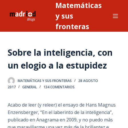
Matemáticas
S
a
y sus
l
fronteras
t
a
r
Sobre la inteligencia, con
a
l
un elogio a la estupidez
c
o
n
MATEMÁTICAS Y SUS FRONTERAS
28 AGOSTO
2017
GENERAL
134 COMENTARIOS
t
e
n
Acabo de leer (y releer) el ensayo de Hans Magnus
i
Enzensberger, “En el laberinto de la inteligencia”,
d
publicado en Anagrama en 2009, y no puedo más
o
que maravillarme una vez más de la brillantez e