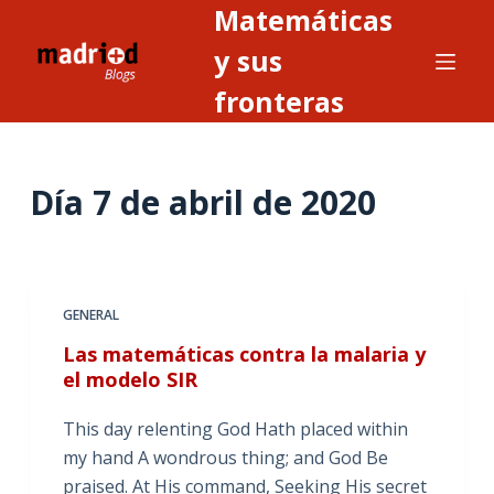
Matemáticas
S
a
y sus
l
fronteras
t
a
r
Día
7 de abril de 2020
a
l
c
o
n
GENERAL
t
Las matemáticas contra la malaria y
e
el modelo SIR
n
i
This day relenting God Hath placed within
d
my hand A wondrous thing; and God Be
o
praised. At His command, Seeking His secret