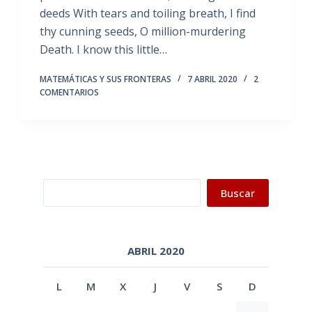
deeds With tears and toiling breath, I find
thy cunning seeds, O million-murdering
Death. I know this little…
MATEMÁTICAS Y SUS FRONTERAS
7 ABRIL 2020
2
COMENTARIOS
Buscar
Buscar
ABRIL 2020
L
M
X
J
V
S
D