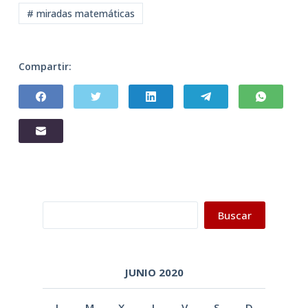
# miradas matemáticas
Compartir:
Buscar
Buscar
JUNIO 2020
L
M
X
J
V
S
D