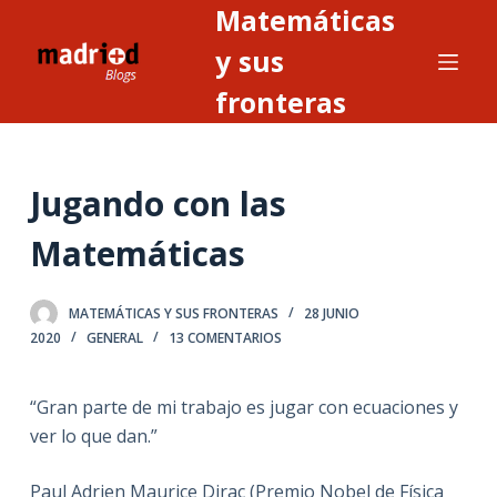
Matemáticas
S
a
y sus
l
fronteras
t
a
r
Jugando con las
a
l
Matemáticas
c
o
n
MATEMÁTICAS Y SUS FRONTERAS
28 JUNIO
2020
GENERAL
13 COMENTARIOS
t
e
n
“Gran parte de mi trabajo es jugar con ecuaciones y
i
ver lo que dan.”
d
o
Paul Adrien Maurice Dirac (Premio Nobel de Física