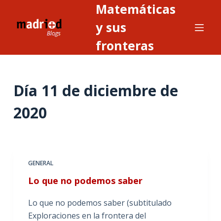
Matemáticas
S
a
y sus
l
fronteras
t
a
r
Día
11 de diciembre de
a
l
2020
c
o
n
t
GENERAL
e
n
Lo que no podemos saber
i
Lo que no podemos saber (subtitulado
d
Exploraciones en la frontera del
o