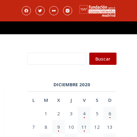
Buscar
Buscar
DICIEMBRE 2020
L
M
X
J
V
S
D
1
2
3
4
5
6
7
8
9
10
11
12
13