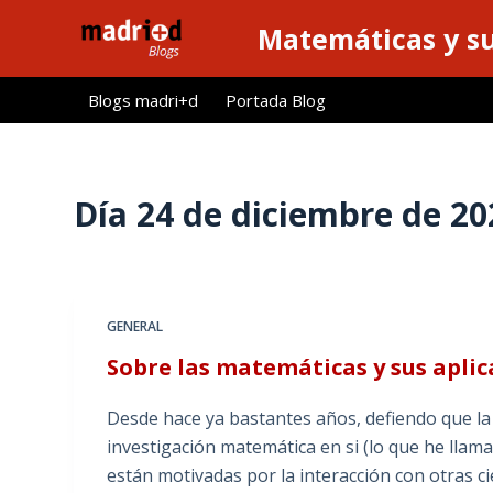
S
Matemáticas y su
a
l
Blogs madri+d
Portada Blog
t
a
r
a
Día
24 de diciembre de 20
l
c
o
n
GENERAL
t
Sobre las matemáticas y sus aplic
e
n
Desde hace ya bastantes años, defiendo que la
i
investigación matemática en si (lo que he llam
d
están motivadas por la interacción con otras c
o