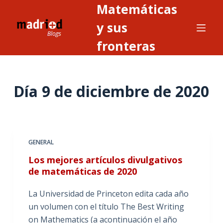
Matemáticas
S
a
y sus
l
fronteras
t
a
r
Día
9 de diciembre de 2020
a
l
c
o
n
GENERAL
t
Los mejores artículos divulgativos
e
de matemáticas de 2020
n
i
La Universidad de Princeton edita cada año
d
un volumen con el título The Best Writing
o
on Mathematics (a acontinuación el año