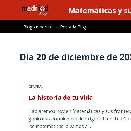
S
Matemáticas y su
a
l
Blogs madri+d
Portada Blog
t
a
r
a
Día
20 de diciembre de 20
l
c
o
n
GENERAL
t
La historia de tu vida
e
n
Hablaremos hoy en Matemáticas y sus fronteras 
i
genio estadounidense de origen chino Ted Chi
d
las matemáticas la vamos a…
o