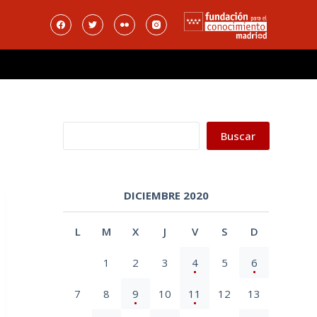
Buscar
Buscar
DICIEMBRE 2020
L
M
X
J
V
S
D
1
2
3
4
5
6
7
8
9
10
11
12
13