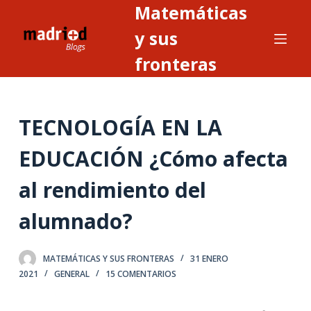
Matemáticas
S
a
y sus
l
fronteras
t
a
r
TECNOLOGÍA EN LA
a
l
EDUCACIÓN ¿Cómo afecta
c
o
al rendimiento del
n
t
alumnado?
e
n
MATEMÁTICAS Y SUS FRONTERAS
31 ENERO
i
2021
GENERAL
15 COMENTARIOS
d
o