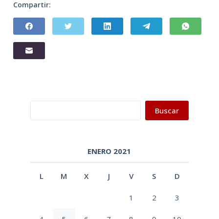
Compartir:
Buscar
Buscar
ENERO 2021
L
M
X
J
V
S
D
1
2
3