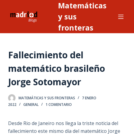
Matemáticas
S
a
y sus
l
fronteras
t
a
r
Fallecimiento del
a
l
matemático brasileño
c
o
Jorge Sotomayor
n
t
MATEMÁTICAS Y SUS FRONTERAS
7 ENERO
e
2022
GENERAL
1 COMENTARIO
n
i
Desde Rio de Janeiro nos llega la triste noticia del
d
fallecimiento este mismo día del matemático Jorge
o