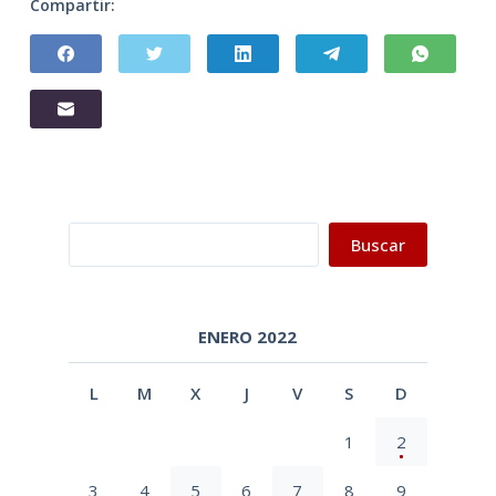
Compartir:
Buscar
Buscar
ENERO 2022
L
M
X
J
V
S
D
1
2
3
4
5
6
7
8
9