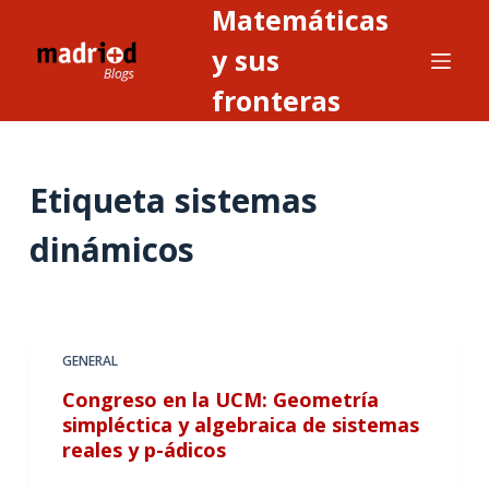
Matemáticas
S
a
y sus
l
fronteras
t
a
r
Etiqueta
sistemas
a
l
dinámicos
c
o
n
t
GENERAL
e
n
Congreso en la UCM: Geometría
i
simpléctica y algebraica de sistemas
reales y p-ádicos
d
o