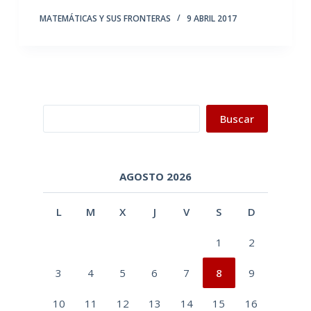
MATEMÁTICAS Y SUS FRONTERAS
9 ABRIL 2017
Buscar
Buscar
AGOSTO 2026
L
M
X
J
V
S
D
1
2
3
4
5
6
7
8
9
10
11
12
13
14
15
16