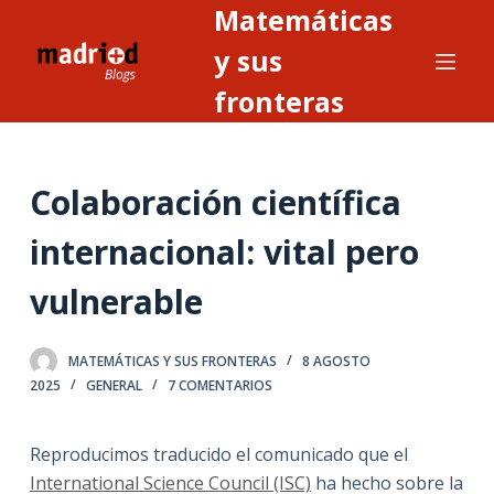
Matemáticas
S
a
y sus
l
fronteras
t
a
r
Colaboración científica
a
l
internacional: vital pero
c
o
vulnerable
n
t
MATEMÁTICAS Y SUS FRONTERAS
8 AGOSTO
e
2025
GENERAL
7 COMENTARIOS
n
i
Reproducimos traducido el comunicado que el
d
International Science Council (ISC)
ha hecho sobre la
o