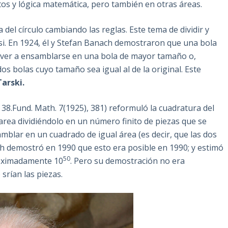
tos y lógica matemática, pero también en otras áreas.
 del círculo cambiando las reglas. Este tema de dividir y
i. En 1924, él y Stefan Banach demostraron que una bola
olver a ensamblarse en una bola de mayor tamaño o,
s bolas cuyo tamaño sea igual al de la original. Este
arski.
 38.Fund. Math. 7(1925), 381) reformuló la cuadratura del
tarea dividiéndolo en un número finito de piezas que se
blar en un cuadrado de igual área (es decir, que las dos
h demostró en 1990 que esto era posible en 1990; y estimó
50
roximadamente 10
. Pero su demostración no era
srían las piezas.