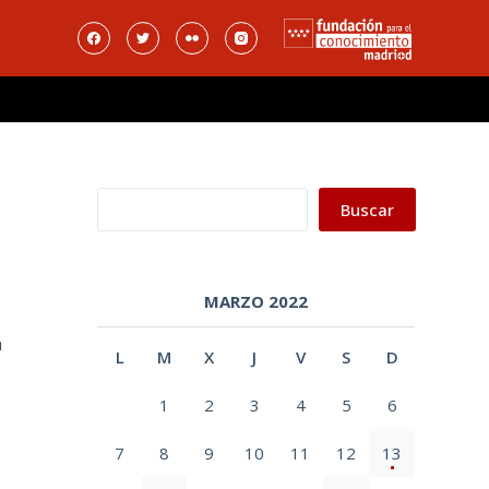
Buscar
Buscar
MARZO 2022
a
L
M
X
J
V
S
D
1
2
3
4
5
6
7
8
9
10
11
12
13