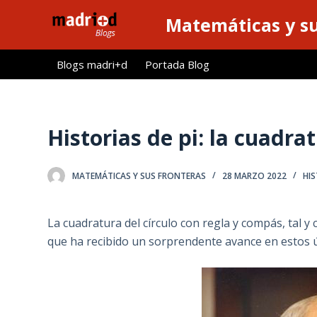
S
Matemáticas y su
a
l
Blogs madri+d
Portada Blog
t
a
r
a
Historias de pi: la cuadrat
l
c
MATEMÁTICAS Y SUS FRONTERAS
28 MARZO 2022
HIS
o
n
t
La cuadratura del círculo con regla y compás, tal y
e
que ha recibido un sorprendente avance en estos 
n
i
d
o