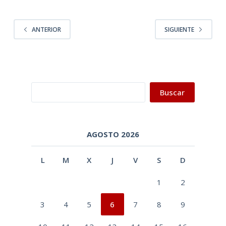
ANTERIOR
SIGUIENTE
Buscar
Buscar
AGOSTO 2026
L
M
X
J
V
S
D
1
2
3
4
5
6
7
8
9