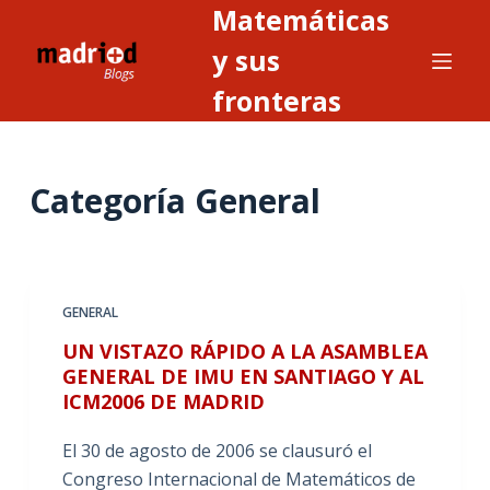
Matemáticas
S
a
y sus
l
fronteras
t
a
r
Categoría
General
a
l
c
o
n
GENERAL
t
UN VISTAZO RÁPIDO A LA ASAMBLEA
e
GENERAL DE IMU EN SANTIAGO Y AL
n
ICM2006 DE MADRID
i
El 30 de agosto de 2006 se clausuró el
d
Congreso Internacional de Matemáticos de
o