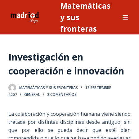
Matemáticas
S
a
y sus
l
fronteras
t
a
r
Investigación en
a
l
cooperación e innovación
c
o
n
MATEMÁTICAS Y SUS FRONTERAS
12 SEPTIEMBRE
2007
GENERAL
2 COMENTARIOS
t
e
n
La colaboración y cooperación humana viene siendo
i
tratada por distintas disciplinas desde antiguo, sin
d
que por ello se pueda decir que esté bien
o
comprendida o que lo que se haya podido averiguar