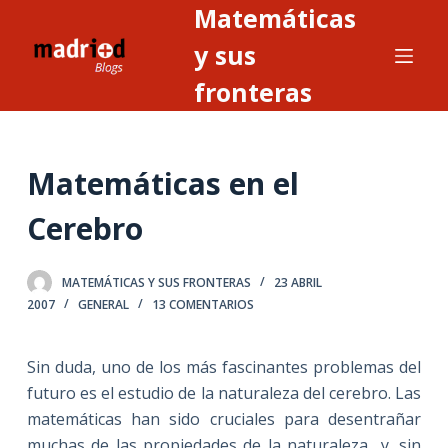
Matemáticas
S
a
y sus
l
fronteras
t
a
r
Matemáticas en el
a
l
Cerebro
c
o
n
MATEMÁTICAS Y SUS FRONTERAS
23 ABRIL
2007
GENERAL
13 COMENTARIOS
t
e
n
Sin duda, uno de los más fascinantes problemas del
i
futuro es el estudio de la naturaleza del cerebro. Las
d
matemáticas han sido cruciales para desentrañar
o
muchas de las propiedades de la naturaleza y, sin