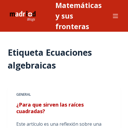
Matemáticas
S
a
y sus
l
fronteras
t
a
r
Etiqueta
Ecuaciones
a
l
algebraicas
c
o
n
t
GENERAL
e
n
¿Para que sirven las raíces
i
cuadradas?
d
Este artículo es una reflexión sobre una
o