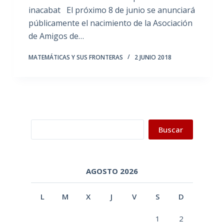
inacabat El próximo 8 de junio se anunciará
públicamente el nacimiento de la Asociación
de Amigos de…
MATEMÁTICAS Y SUS FRONTERAS
2 JUNIO 2018
Buscar
Buscar
AGOSTO 2026
L
M
X
J
V
S
D
1
2