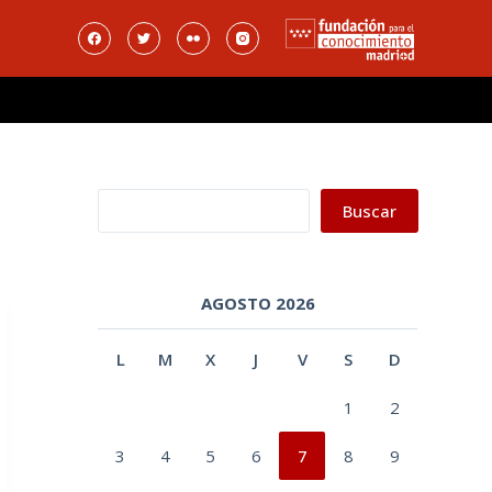
Buscar
Buscar
AGOSTO 2026
L
M
X
J
V
S
D
1
2
3
4
5
6
7
8
9