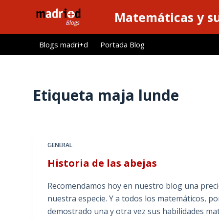
S
Matemáticas y su
a
l
Blogs madri+d
Portada Blog
t
a
r
a
Etiqueta
maja lunde
l
c
o
n
GENERAL
t
Historia de las abejas
e
n
Recomendamos hoy en nuestro blog una precios
i
nuestra especie. Y a todos los matemáticos, po
d
demostrado una y otra vez sus habilidades ma
o