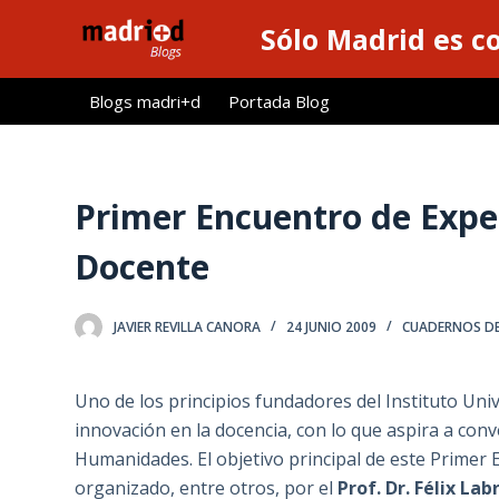
S
Sólo Madrid es c
a
l
Blogs madri+d
Portada Blog
t
a
r
a
Primer Encuentro de Expe
l
Docente
c
o
n
JAVIER REVILLA CANORA
24 JUNIO 2009
CUADERNOS DE 
t
e
Uno de los principios fundadores del Instituto Univ
n
innovación en la docencia, con lo que aspira a conv
i
Humanidades. El objetivo principal de este Primer
d
organizado, entre otros, por el
Prof. Dr. Félix La
o