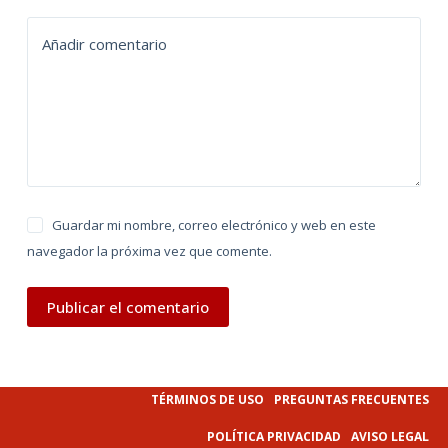
t
Añadir comentario
i
v
e
:
Guardar mi nombre, correo electrónico y web en este
navegador la próxima vez que comente.
Publicar el comentario
TÉRMINOS DE USO
PREGUNTAS FRECUENTES
POLÍTICA PRIVACIDAD
AVISO LEGAL