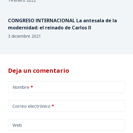
14 enero 2022
CONGRESO INTERNACIONAL La antesala de la
modernidad: el reinado de Carlos II
3 diciembre 2021
Deja un comentario
A
Nombre
*
l
t
Correo electrónico
*
e
r
n
Web
a