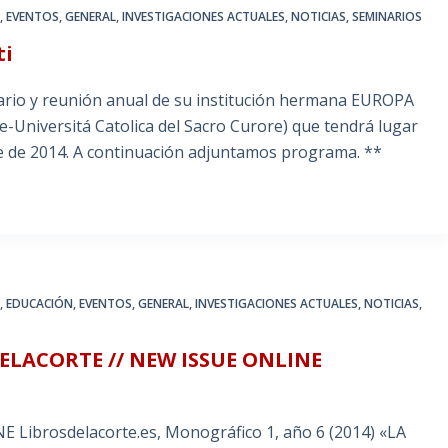
A
,
EVENTOS
,
GENERAL
,
INVESTIGACIONES ACTUALES
,
NOTICIAS
,
SEMINARIOS
ti
inario y reunión anual de su institución hermana EUROPA
-Universitá Catolica del Sacro Curore) que tendrá lugar
re de 2014. A continuación adjuntamos programa. **
A
,
EDUCACIÓN
,
EVENTOS
,
GENERAL
,
INVESTIGACIONES ACTUALES
,
NOTICIAS
,
LACORTE // NEW ISSUE ONLINE
brosdelacorte.es, Monográfico 1, año 6 (2014) «LA